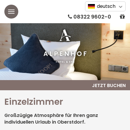
deutsch
08322 9602-0
Alpenhof
Aktuelles
Zimmer
Unsere Geschichte
Doppelzimmer
Webcam
Einzelzimmer
Bildergalerie
Suiten
JETZT BUCHEN
Wissenswertes
Alpin Studios & SPA
Einzelzimmer
Auszeichnungen
Apartments
Großzügige Atmosphäre für Ihren ganz
Wellness
individuellen Urlaub in Oberstdorf.