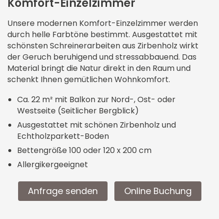
Golf im Allgäu
Komfort-Einzelzimmer
Apartments
Therme Oberstdorf
Unsere modernen Komfort-Einzelzimmer werden
durch helle Farbtöne bestimmt. Ausgestattet mit
schönsten Schreinerarbeiten aus Zirbenholz wirkt
der Geruch beruhigend und stressabbauend. Das
Material bringt die Natur direkt in den Raum und
schenkt Ihnen gemütlichen Wohnkomfort.
Ca. 22 m² mit Balkon zur Nord-, Ost- oder
Westseite (Seitlicher Bergblick)
Ausgestattet mit schönen Zirbenholz und
Echtholzparkett-Boden
Bettengröße 100 oder 120 x 200 cm
Allergikergeeignet
Anfrage senden
Online Buchung