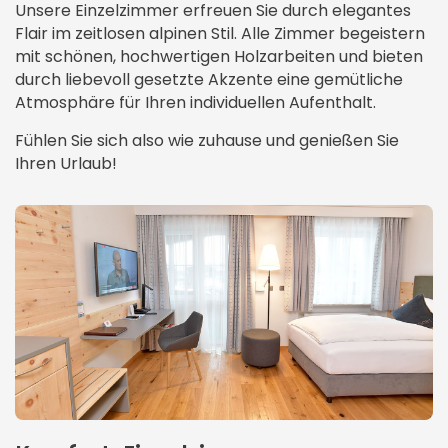
Unsere Einzelzimmer erfreuen Sie durch elegantes
Alp SPA
Restaurant
Flair im zeitlosen alpinen Stil. Alle Zimmer begeistern
mit schönen, hochwertigen Holzarbeiten und bieten
Wellnessbehandlungen
Kulinarischer Kalender
Angebote
durch liebevoll gesetzte Akzente eine gemütliche
Atmosphäre für Ihren individuellen Aufenthalt.
Beauty & Kosmetik
Vitales Frühstücksbuffet
Kurzurlaub
Tagung
Fühlen Sie sich also wie zuhause und genießen Sie
Osteopathie & Physiotherapie
Verwöhnmenü
Ihren Urlaub!
Frühling
Tagungsräume
Karriere
Friseurdienstleistungen
Grillabende
Sommer
Tagungspauschalen
Stellenangebote
Oberstdorf
Yoga
Oktoberfestabende
Herbst
Technik & Ausstattung
Ausbildung
Gästepass
Harmonische Harfenabende
Winter
Teamevents
Wanderurlaub
Käsefondue Abend
Weihnachten
Wintersport
Wellness
Familienurlaub
Golf