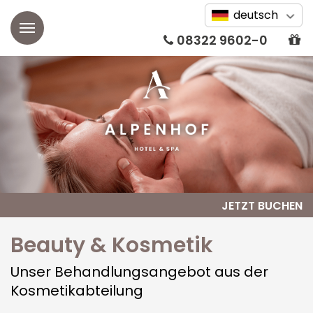
deutsch
08322 9602-0
Alpenhof
Aktuelles
Zimmer
Unsere Geschichte
Doppelzimmer
Wellness
Webcam
Einzelzimmer
Alp SPA
Bildergalerie
Suiten
JETZT BUCHEN
Wellnessbehandlungen
Wissenswertes
Alpin Studios & SPA
Beauty & Kosmetik
Beauty & Kosmetik
Auszeichnungen
Apartments
Osteopathie & Physiotherapie
Unser Behandlungsangebot aus der
Kosmetikabteilung
Friseurdienstleistungen