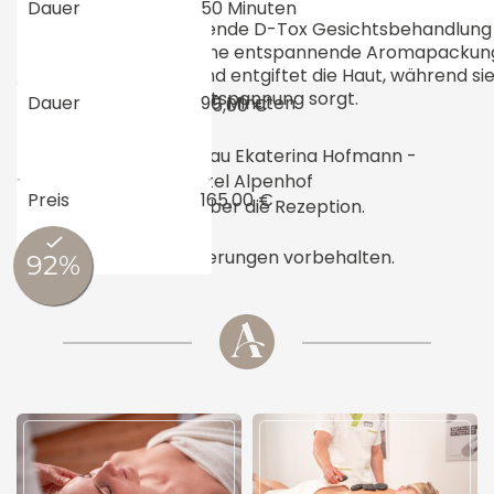
Wellnesspaket
50 Minuten
Erleben Sie die reinigende D-Tox Gesichtsbehandlung s
Körperpeeling und eine entspannende Aromapackung i
Behandlung reinigt und entgiftet die Haut, während sie 
Wohlbefinden und Entspannung sorgt.
90 Minuten
115,00 €
Ansprechpartnerin: Frau Ekaterina Hofmann -
Kosmetikabteilung Hotel Alpenhof
165,00 €
Terminvereinbarung über die Rezeption.
Stand: März 2025, Änderungen vorbehalten.