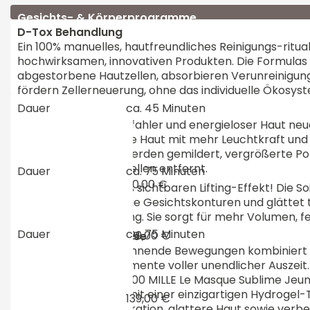
Yoga
Gesichts- & Körperprogramme
D-Tox Behandlung
Restaurant
Ein 100% manuelles, hautfreundliches Reinigungs-ritua
hochwirksamen, innovativen Produkten. Die Formulas
abgestorbene Hautzellen, absorbieren Verunreinigung
Kulinarischer Kalender
Angebote
fördern Zellerneuerung, ohne das individuelle Ökosys
Lumin‘eclat
ca. 45 Minuten
Vitales Frühstücksbuffet
Kurzurlaub
Tagung
Verleihen Sie müder, fahler und energieloser Haut ne
gesünder aussehende Haut mit mehr Leuchtkraft und A
Verwöhnmenü
Frühling
Tagungsräume
Karriere
glatter, feine Linien werden gemildert, vergrößerte P
abgestorbene Hautzellen entfernt.
Grillabende
ca. 75 Minuten
Lift‘expert
Sommer
Tagungspauschalen
90,00 €
Stellenangebote
Oberstdorf
Erleben Sie einen 96% sichtbaren Lifting-Effekt! Die So
Oktoberfestabende
und definiert sofort die Gesichtskonturen und glättet 
Herbst
Technik & Ausstattung
Ausbildung
aufpolsternde Wirkung. Sie sorgt für mehr Volumen, fe
Gästepass
Harmonische Harfenabende
und klarere Konturen.
Winter
ca. 75 Minuten
129,00 €
Mille Sublime Jeunesse
Teamevents
Genießen Sie entspannende Bewegungen kombiniert 
Wanderurlaub
Käsefondue Abend
Weihnachten
Technologien für Momente voller unendlicher Auszeit.
Anwendung ist der 1000 MILLE Le Masque Sublime Jeune
Wintersport
Wellness
Behandlungsmaske mit einer einzigartigen Hydrogel-Tex
139,00 €
Feuchtigkeit, Regeneration, glattere Haut sowie verbes