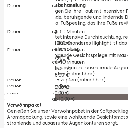
Familienurlaub
Fresh & Fruit Sommerbehandlung
und reduziert Falten sichtbar.
Golf
ca. 90 Minuten
Erfrischen und versorgen Sie Ihre Haut mit intensiver
Golf im Allgäu
bietet durchfeuchtende, beruhigende und lindernde E
Apartments
Highlight ist das Special Fußpeeling, das Ihre Füße revit
Therme Oberstdorf
Frühjahrsbehandlung
ca. 60 Minuten
Diese Behandlung bietet intensive Durchfeuchtung, rev
verjüngende Wirkung. Ein besonderes Highlight ist das
149,00 €
Hände verwöhnt.
Gentleman-Herrenbehandlung
ca. 60 Minuten
Genießen Sie eine reinigende Gesichtspflege mit Mask
135,00 €
Augenmaske (zubuchbar)
ca. 50 Minuten
Strahlende, ausgeruhte und jünger aussehende Auge
135,00 €
Wimpern färben + zupfen (zubuchbar)
85,00 €
Augenbrauen färben + zupfen (zubuchbar)
Gesichtsdepilation pro Zone
20,00 €
25,00 €
20,00 €
Kosmetikpakete
ab 10,00 €
Verwöhnpaket
Genießen Sie unser Verwöhnpaket in der Softpacklie
Aromapackung, sowie eine wohltuende Gesichtsmassa
strahlende und ausgeruhte Augenkonturen sorgt.