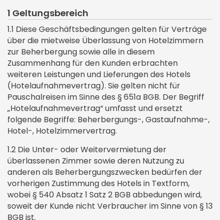
Tagungspauschalen
Stellenangebote
Oberstdorf
Yoga
1 Geltungsbereich
Oktoberfestabende
Herbst
Technik & Ausstattung
Ausbildung
1.1 Diese Geschäftsbedingungen gelten für Verträge
Gästepass
Harmonische Harfenabende
Winter
über die mietweise Überlassung von Hotelzimmern
Teamevents
Wanderurlaub
zur Beherbergung sowie alle in diesem
Käsefondue Abend
Weihnachten
Zusammenhang für den Kunden erbrachten
Wintersport
weiteren Leistungen und Lieferungen des Hotels
Wellness
(Hotelaufnahmevertrag). Sie gelten nicht für
Familienurlaub
Pauschalreisen im Sinne des § 651a BGB. Der Begriff
Golf
„Hotelaufnahmevertrag“ umfasst und ersetzt
Golf im Allgäu
folgende Begriffe: Beherbergungs-, Gastaufnahme-,
Apartments
Hotel-, Hotelzimmervertrag.
Therme Oberstdorf
1.2 Die Unter- oder Weitervermietung der
überlassenen Zimmer sowie deren Nutzung zu
anderen als Beherbergungszwecken bedürfen der
vorherigen Zustimmung des Hotels in Textform,
wobei § 540 Absatz 1 Satz 2 BGB abbedungen wird,
soweit der Kunde nicht Verbraucher im Sinne von § 13
BGB ist.