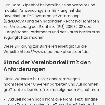
Tagungspauschalen
Stellenangebote
Oberstdorf
Das Hotel Alpenhof ist bemüht, seine Website und
Yoga
Oktoberfestabende
Herbst
mobilen Anwendungen im Einklang mit der
Technik & Ausstattung
Ausbildung
Gästepass
Bayerischen E-Government-Verordnung
Harmonische Harfenabende
Winter
Teamevents
(BayEGovV) und den nationalen Rechtsvorschriften
Wanderurlaub
zur Umsetzung der Richtlinie (EU) 2016/2102 des
Käsefondue Abend
Weihnachten
Europäischen Parlaments und des Rates barrierefrei
Wintersport
zugänglich zu machen.
Wellness
Familienurlaub
Diese Erklärung zur Barrierefreiheit gilt für die
Golf
Website https://www.alpenhof-oberstdorf.de.
Golf im Allgäu
Apartments
Stand der Vereinbarkeit mit den
Therme Oberstdorf
Anforderungen
Diese Webseite ist unter anderem wegen
nachstehender Unvereinbarkeiten und Ausnahmen
größtenteils barrierefrei, mit folgenden Ausnahmen:
Aktuell haben noch nicht alle Nicht-Text-Inhalte
eine Textalternative (alt-Tag oder ARIA-label).