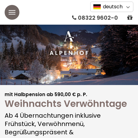
deutsch
08322 9602-0
Alpenhof
Aktuelles
Zimmer
Unsere Geschichte
Doppelzimmer
Wellness
Webcam
Einzelzimmer
Alp SPA
Restaurant
Bildergalerie
Suiten
Wellnessbehandlungen
Kulinarischer Kalender
Angebote
mit Halbpension ab 590,00 € p. P.
Wissenswertes
Weihnachts Verwöhntage
Alpin Studios & SPA
Beauty & Kosmetik
Vitales Frühstücksbuffet
Kurzurlaub
Tagung
Auszeichnungen
Ab 4 Übernachtungen inklusive
Apartments
Osteopathie & Physiotherapie
Verwöhnmenü
Frühstück, Verwöhnmenü,
Frühling
Tagungsräume
Karriere
Begrüßungspräsent &
Friseurdienstleistungen
Grillabende
Sommer