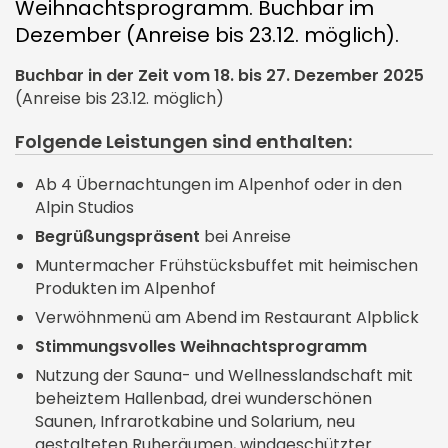
Tagungspauschalen
Weihnachtsprogramm. Buchbar im
Stellenangebote
Oberstdorf
Yoga
Oktoberfestabende
Dezember (Anreise bis 23.12. möglich).
Herbst
Technik & Ausstattung
Ausbildung
Gästepass
Harmonische Harfenabende
Buchbar in der Zeit vom 18. bis 27. Dezember 2025
Winter
Teamevents
(Anreise bis 23.12. möglich)
Wanderurlaub
Käsefondue Abend
Weihnachten
Folgende Leistungen sind enthalten:
Wintersport
Wellness
Ab 4 Übernachtungen im Alpenhof oder in den
Familienurlaub
Alpin Studios
Golf
Golf im Allgäu
Begrüßungspräsent
bei Anreise
Apartments
Muntermacher Frühstücksbuffet mit heimischen
Therme Oberstdorf
Produkten im Alpenhof
Verwöhnmenü am Abend im Restaurant Alpblick
Stimmungsvolles Weihnachtsprogramm
Nutzung der Sauna- und Wellnesslandschaft mit
beheiztem Hallenbad, drei wunderschönen
Saunen, Infrarotkabine und Solarium, neu
gestalteten Ruheräumen, windgeschützter