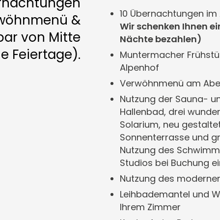
bernachtungen
10 Übernachtungen im 
erwöhnmenü &
Wir schenken Ihnen ei
ar von Mitte
Nächte bezahlen)
e Feiertage).
Muntermacher Frühstüc
Alpenhof
Verwöhnmenü am Aben
Nutzung der Sauna- un
Hallenbad, drei wunde
Solarium, neu gestalt
Sonnenterrasse und gr
Nutzung des Schwimmba
Studios bei Buchung ei
Nutzung des modernen
Leihbademantel und We
Ihrem Zimmer