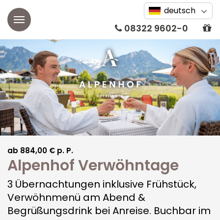
deutsch
08322 9602-0
Alpenhof
Aktuelles
Zimmer
Unsere Geschichte
Doppelzimmer
Wellness
Webcam
Einzelzimmer
Alp SPA
Restaurant
Bildergalerie
Suiten
Wellnessbehandlungen
Kulinarischer Kalender
Angebote
ab 884,00 € p. P.
Wissenswertes
Alpenhof Verwöhntage
Alpin Studios & SPA
Beauty & Kosmetik
Vitales Frühstücksbuffet
Kurzurlaub
Tagung
Auszeichnungen
3 Übernachtungen inklusive Frühstück,
Apartments
Osteopathie & Physiotherapie
Verwöhnmenü
Verwöhnmenü am Abend &
Frühling
Tagungsräume
Karriere
Begrüßungsdrink bei Anreise. Buchbar im
Friseurdienstleistungen
Grillabende
Sommer