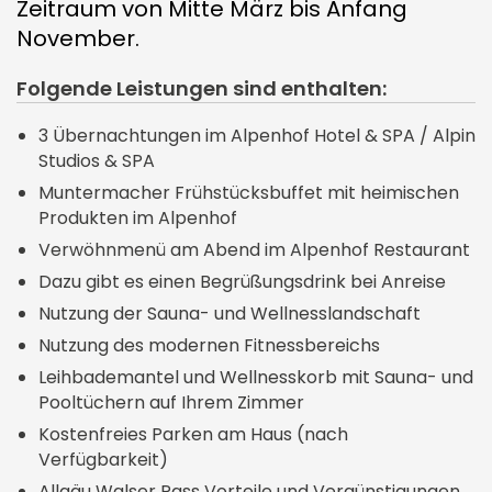
Tagungspauschalen
Zeitraum von Mitte März bis Anfang
Stellenangebote
Oberstdorf
Yoga
Oktoberfestabende
November.
Herbst
Technik & Ausstattung
Ausbildung
Gästepass
Harmonische Harfenabende
Folgende Leistungen sind enthalten:
Winter
Teamevents
Wanderurlaub
Käsefondue Abend
Weihnachten
3 Übernachtungen im Alpenhof Hotel & SPA / Alpin
Studios & SPA
Wintersport
Wellness
Muntermacher Frühstücksbuffet mit heimischen
Familienurlaub
Produkten im Alpenhof
Golf
Verwöhnmenü am Abend im Alpenhof Restaurant
Golf im Allgäu
Apartments
Dazu gibt es einen Begrüßungsdrink bei Anreise
Therme Oberstdorf
Nutzung der Sauna- und Wellnesslandschaft
Nutzung des modernen Fitnessbereichs
Leihbademantel und Wellnesskorb mit Sauna- und
Pooltüchern auf Ihrem Zimmer
Kostenfreies Parken am Haus (nach
Verfügbarkeit)
Allgäu Walser Pass Vorteile und Vergünstigungen